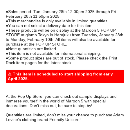
●Sales period: Tue. January 28th 12:00pm 2025 through Fri.
February 28th 11:59pm 2025.
●This merchandise is only available in limited quantities.
●You can not select a delivery date for this item.
●These products will be on display at the Maroon 5 POP UP
STORE at glamb Tokyo in Harajuku from Tuesday, January 28th
to Monday, February 10th. All items will also be available for
purchase at the POP UP STORE.
●Note quantities are limited.
●This item is not available for international shipping.
●Some product sizes are out of stock. Please check the Print
Rock item pages for the latest stock.
⚠ This item is scheduled to start shipping from early
April 2025.
At the Pop Up Store, you can check out sample displays and
immerse yourself in the world of Maroon 5 with special
decorations. Don't miss out, be sure to stop by!
Quantities are limited, don’t miss your chance to purchase Adam
Levine’s clothing brand Friendly Unicorn!