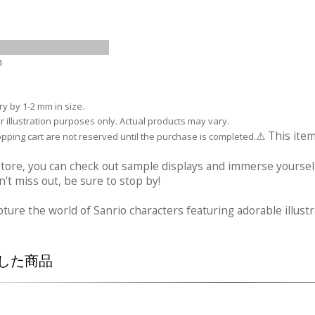
m
 by 1-2 mm in size.
 illustration purposes only. Actual products may vary.
⚠ This item
pping cart are not reserved until the purchase is completed.
tore, you can check out sample displays and immerse yourself
't miss out, be sure to stop by!
ture the world of Sanrio characters featuring adorable illus
した商品