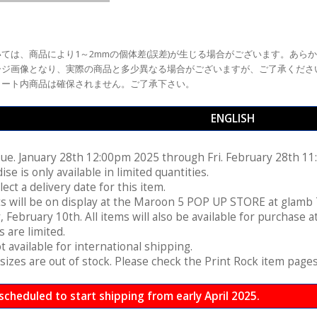
ては、商品により1～2mmの個体差(誤差)が生じる場合がございます。あら
ージ画像となり、実際の商品と多少異なる場合がございますが、ご了承くださ
カート内商品は確保されません。ご了承下さい。
ENGLISH
Tue. January 28th 12:00pm 2025 through Fri. February 28th 1
e is only available in limited quantities.
ect a delivery date for this item.
s will be on display at the Maroon 5 POP UP STORE at glamb 
 February 10th. All items will also be available for purchase
 are limited.
t available for international shipping.
izes are out of stock. Please check the Print Rock item pages 
 scheduled to start shipping from early April 2025.