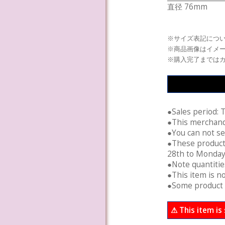
直径 76mm
※サイズ表記につい
※商品画像はイメ
※購入完了までは
●Sales period: 
●This merchandis
●You can not sel
●These product
28th to Monday,
●Note quantities
●This item is no
●Some product s
⚠ This item is